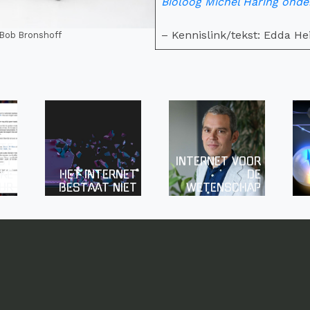
Bioloog Michel Haring ond
– Kennislink/tekst: Edda H
: Bob Bronshoff
TE
TOT
INTERNET VOOR
EKE
HET INTERNET
DE
UR
BESTAAT NIET
WETENSCHAP