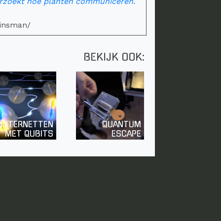
erzoekt hoe planten communiceren.
einsman/
BEKIJK OOK:
INTERNETTEN
QUANTUM
MET QUBITS
ESCAPE