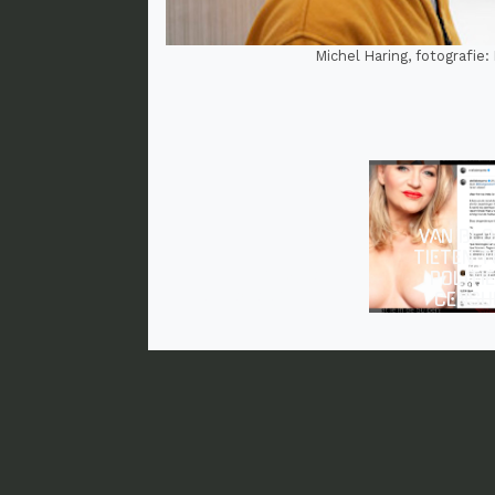
Michel Haring, fotografie
VAN BLO
TIETEN 
DIGITALE
POLITI
CHINESE MUUR
CENSU