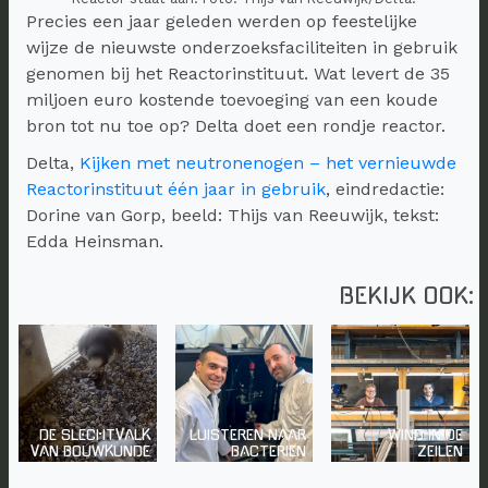
Precies een jaar geleden werden op feestelijke
wijze de nieuwste onderzoeksfaciliteiten in gebruik
genomen bij het Reactorinstituut. Wat levert de 35
miljoen euro kostende toevoeging van een koude
bron tot nu toe op? Delta doet een rondje reactor.
Delta,
Kijken met neutronenogen – het vernieuwde
Reactorinstituut één jaar in gebruik
, eindredactie:
Dorine van Gorp, beeld: Thijs van Reeuwijk, tekst:
Edda Heinsman.
BEKIJK OOK:
DE SLECHTVALK
LUISTEREN NAAR
WIND IN DE
VAN BOUWKUNDE
BACTERIEN
ZEILEN