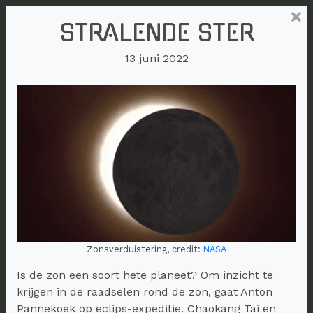
STRALENDE STER
13 juni 2022
Zonsverduistering, credit:
NASA
Is de zon een soort hete planeet? Om inzicht te
krijgen in de raadselen rond de zon, gaat Anton
Pannekoek op eclips-expeditie. Chaokang Tai en