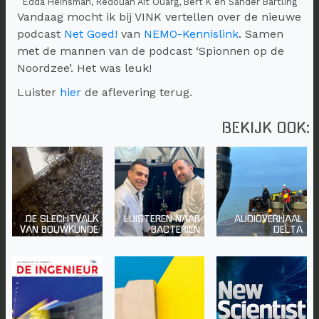
Edda Heinsman, Redouan Ait Ouarg, Bert K en Sander Bartling
Vandaag mocht ik bij VINK vertellen over de nieuwe
podcast
Net Goed!
van
NEMO-Kennislink
. Samen
met de mannen van de podcast ‘Spionnen op de
Noordzee’. Het was leuk!
Luister
hier
de aflevering terug.
BEKIJK OOK:
DE SLECHTVALK
LUISTEREN NAAR
AUDIOVERHAAL
VAN BOUWKUNDE
BACTERIEN
DELTA