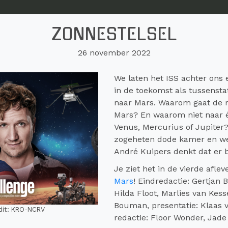
ZONNESTELSEL
26 november 2022
We laten het ISS achter ons 
in de toekomst als tussensta
naar Mars. Waarom gaat de m
Mars? En waarom niet naar é
Venus, Mercurius of Jupiter?
zogeheten dode kamer en we 
André Kuipers denkt dat er b
Je ziet het in de vierde afle
Mars
! Eindredactie: Gertjan 
Hilda Floot, Marlies van Kess
Bouman, presentatie: Klaas 
edit: KRO-NCRV
redactie: Floor Wonder, Jade