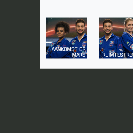
AANKOMST OP
MARS
RUIMTESTRE