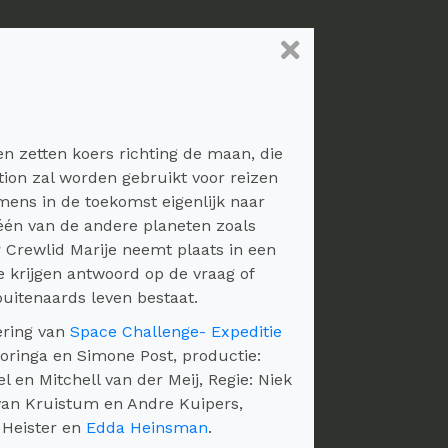
en zetten koers richting de maan, die
tion zal worden gebruikt voor reizen
ens in de toekomst eigenlijk naar
én van de andere planeten zoals
 Crewlid Marije neemt plaats in een
krijgen antwoord op de vraag of
uitenaards leven bestaat.
vering van
Space Challenge- Expeditie
Boringa en Simone Post, productie:
el en Mitchell van der Meij, Regie: Niek
van Kruistum en Andre Kuipers,
 Heister en
Edda Heinsman
.