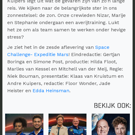
Kuipers legt uit wat de gevaren zijn van zo’n lange
reis. We kijken naar de belangrijkste ster in ons
zonnestelsel: de zon. Onze crewleden Nizar, Marije
en Stephanie ondergaan een averijtraining. Lukt
het ze om als team samen te werken onder hevige
stress?
Je ziet het in de zesde aflevering van
Space
Challenge- Expeditie Mars
! Eindredactie: Gertjan
Boringa en Simone Post, productie: Hilda Floot,
Marlies van Kessel en Mitchell van der Meij, Regie:
Niek Bouman, presentatie: Klaas van Kruistum en
Andre Kuipers, redactie: Floor Wonder, Jade
Heister en
Edda Heinsman
.
BEKIJK OOK: