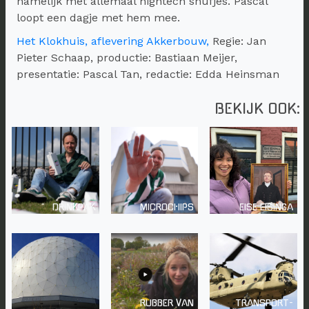
namelijk met allemaal hightech snufjes. Pascal
loopt een dagje met hem mee.
Het Klokhuis, aflevering Akkerbouw,
Regie: Jan
Pieter Schaap, productie: Bastiaan Meijer,
presentatie: Pascal Tan, redactie: Edda Heinsman
BEKIJK OOK:
DRINKPAK
MICROCHIPS
EISE EISINGA
RUBBER VAN
TRANSPORT-