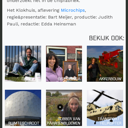
onderzoekt het in de chipfabriek.
Het Klokhuis, aflevering
Microchips
,
regie&presentatie: Bart Meijer, productie: Judith
Pauli, redactie: Edda Heinsman
BEKIJK OOK:
DRINKPAK
EISE EISINGA
AKKERBOUW
RUBBER VAN
TRANSPORT-
RUIMTESCHROOT
PAARDENBLOEMEN
HELIKOPTER